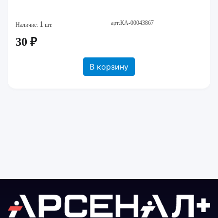
арт:КА-00043867
1
Наличие:
шт.
30 ₽
В корзину