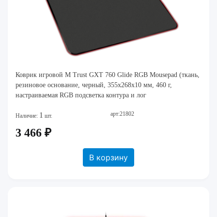
Коврик игровой M Trust GXT 760 Glide RGB Mousepad (ткань,
резиновое основание, черный, 355x268x10 мм, 460 г,
настраиваемая RGB подсветка контура и лог
арт:21802
1
Наличие:
шт.
3 466 ₽
В корзину