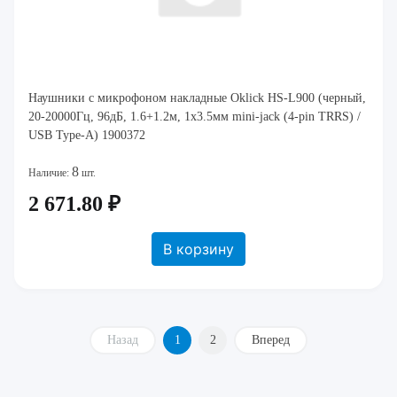
Наушники с микрофоном накладные Oklick HS-L900 (черный,
20-20000Гц, 96дБ, 1.6+1.2м, 1x3.5мм mini-jack (4-pin TRRS) /
USB Type-A) 1900372
8
Наличие:
шт.
2 671.80 ₽
В корзину
Назад
1
2
Вперед