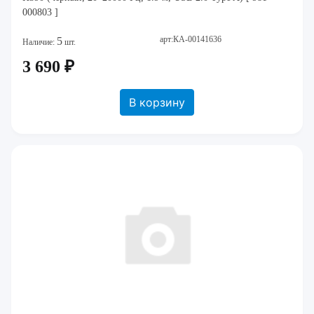
000803 ]
арт:КА-00141636
5
Наличие:
шт.
3 690 ₽
В корзину