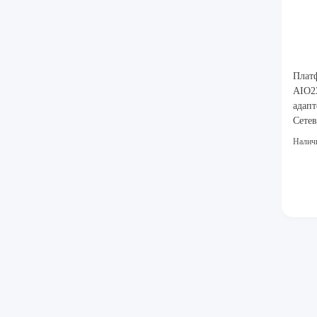
Плат
AIO2
адапт
Сетев
Сист
Налич