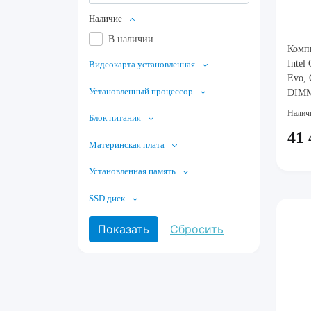
Наличие
В наличии
Комп
Intel
Видеокарта установленная
Evo,
Установленный процессор
DIMM
MHz)
Налич
Блок питания
512 
41 
(NT0
Материнская плата
Cool
Tower
Установленная память
SSD диск