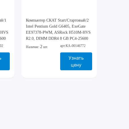
ый/1
Компьютер СКАТ Start/Стартовый/2
Intel Pentium Gold G6405, ExeGate
-HVS
EЕ97378-PWM, ASRock H510M-HVS
600
R2.0, DIMM DDR4 8 GB PC4-25600
0 GB
3200 MHz ADATA, SSD 2,5" 480 GB
02
арт:КА-00146772
2
Наличие:
шт.
X
ExeGate Next A400TS480, mATX
Mini-Tower ExeGate BAA-107U,
ь
Узнать
CROWN CM-PS450SMART
цену