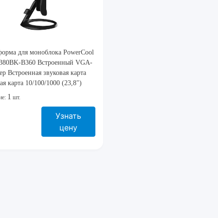
форма для моноблока PowerCool
380BK-B360 Встроенный VGA-
ер Встроенная звуковая карта
ая карта 10/100/1000 (23,8")
емный блок Ком
1
ие:
шт.
Узнать
цену