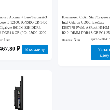
ьютер Арсенал+ Base/Базовый/3
Компьютер СКАТ Start/Стартов
 Core i3 12100, JONSBO CR-1400
Intel Celeron G5905, ExeGate
 Gigabyte H610M S2H DDR4,
EЕ97378-PWM, ASRock H510M
 DDR4 8 GB (PC4-25600, 3200
R2.0, DIMM DDR4 8 GB PC4-25
 Kingston ValueRAM, SSD M.2
3200 MHz ADATA, SSD 2,5" 48
арт:КА-001487
1
3
ие:
шт.
Наличие:
шт.
GB NETAC NV2000
ExeGate Next A400TS480, mAT
467.80 ₽
1NV2000-512-E4X), SSD ID-
Mini-Tower ExeGate BAA-107U,
В корзину
Узнат
ing ZERO M15, mATX Mini-
CROWN CM-PS450SMART
цену
 AeroCool