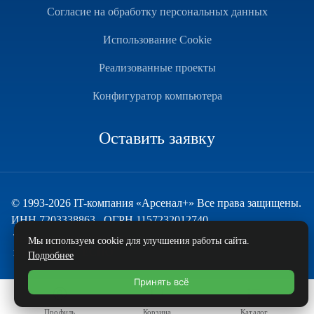
Согласие на обработку персональных данных
Использование Cookie
Реализованные проекты
Конфигуратор компьютера
Оставить заявку
© 1993-2026 IT-компания «Арсенал+» Все права защищены.
ИНН 7203338863 , ОГРН 1157232012740
Техническая поддержка
Мы используем cookie для улучшения работы сайта.
и развитие — ECHO
Подробнее
Принять всё
Профиль
Корзина
Каталог