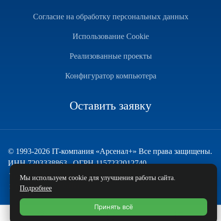
Согласие на обработку персональных данных
Использование Cookie
Реализованные проекты
Конфигуратор компьютера
Оставить заявку
© 1993-2026 IT-компания «Арсенал+» Все права защищены.
ИНН 7203338863 , ОГРН 1157232012740
Техническая поддержка
Мы используем cookie для улучшения работы сайта.
и развитие — ECHO
Подробнее
Принять всё