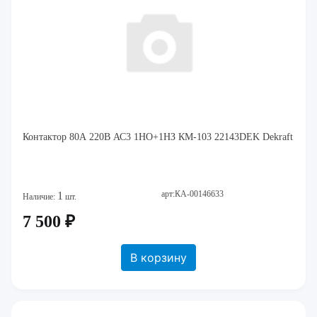
Контактор 80А 220В АС3 1НО+1НЗ КМ-103 22143DEK Dekraft
арт:КА-00146633
1
Наличие:
шт.
7 500 ₽
В корзину