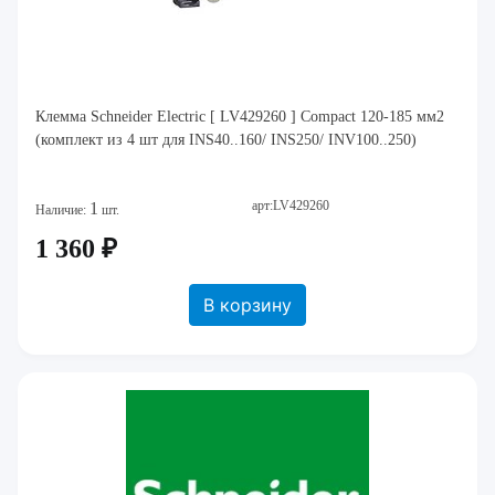
Клемма Schneider Electric [ LV429260 ] Compact 120-185 мм2
(комплект из 4 шт для INS40..160/ INS250/ INV100..250)
арт:LV429260
1
Наличие:
шт.
1 360 ₽
В корзину